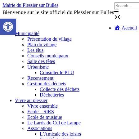
Skip
Mairie du Plessier sur Bulles
to
Bienvenue sur le site officiel du Plessier sur Bulles
content
Ouvrir la barre d’outils
Accueil
Municipalité
Présentation du village
Plan du village
Les élus
Conseils municipaux
Salle des fêtes
Urbanisme
Consulter le PLU
Recensement
Gestion des déchets
Collecte des déchets
Déchetteries
Vivre au plessier
Vivre ensemble
Ecole – SIRS
Ecole de musique
Le Larris du Cul de Lampe
Associations
L’Amicale des loisirs