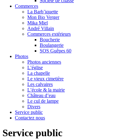
Société de chasse
Commerces
La Barb’iquette
Mon Bio Verger
Mika Miel
André Villain
Commerces extérieurs
Boucherie
Boulangerie
SOS Guêpes 60
Photos
Photos anciennes
L’église
La chapelle
Le vieux cimetière
Les calvaires
L’école & la mairie
Château d’eau
Le cul de lampe
Divers
Service public
Contactez nous
Service public