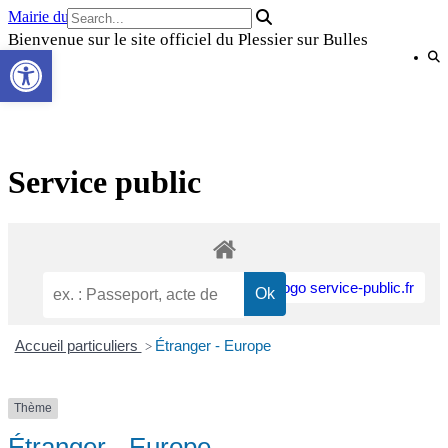
Skip
Mairie du Plessier sur Bulles
to
Bienvenue sur le site officiel du Plessier sur Bulles
Ouvrir la barre d’outils
content
Service public
Accueil particuliers
Étranger - Europe
>
Thème
Étranger - Europe