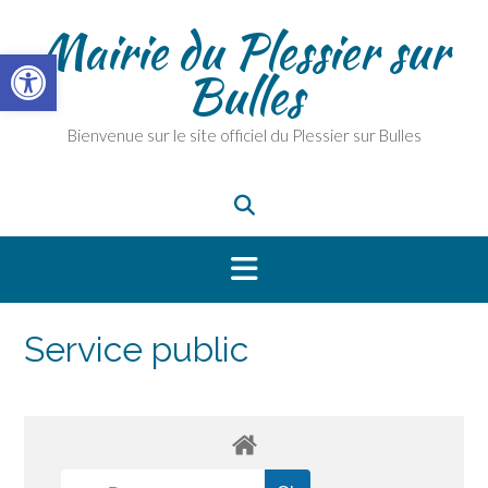
Skip
Mairie du Plessier sur
to
Ouvrir la barre d’outils
content
Bulles
Bienvenue sur le site officiel du Plessier sur Bulles
Service public