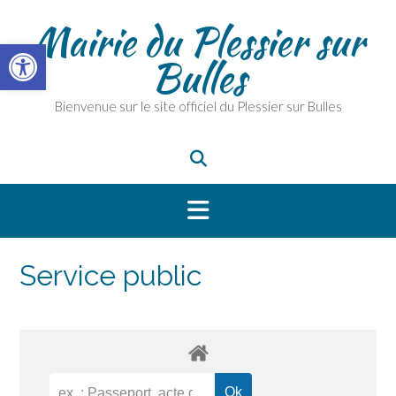
Skip
Mairie du Plessier sur
to
Ouvrir la barre d’outils
content
Bulles
Bienvenue sur le site officiel du Plessier sur Bulles
Service public