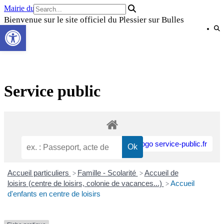
Skip
Mairie du Plessier sur Bulles
to
Bienvenue sur le site officiel du Plessier sur Bulles
Ouvrir la barre d’outils
content
Service public
Accueil particuliers
Famille - Scolarité
Accueil de
>
>
loisirs (centre de loisirs, colonie de vacances...)
Accueil
>
d'enfants en centre de loisirs