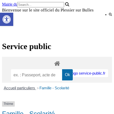
Skip
Mairie du Plessier sur Bulles
to
Bienvenue sur le site officiel du Plessier sur Bulles
Ouvrir la barre d’outils
content
Service public
Accueil particuliers
Famille - Scolarité
>
Thème
Famille - Scolarité