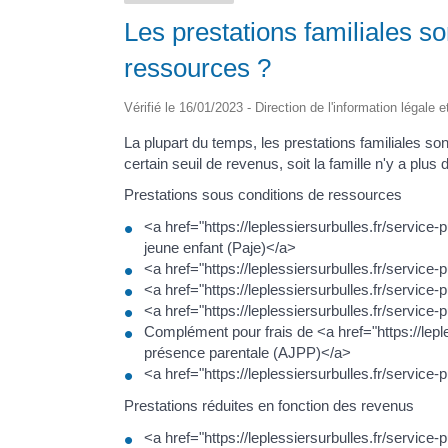
Les prestations familiales s
ressources ?
Vérifié le 16/01/2023 - Direction de l'information légale 
La plupart du temps, les prestations familiales s
certain seuil de revenus, soit la famille n'y a plus 
Prestations sous conditions de ressources
<a href="https://leplessiersurbulles.fr/service
jeune enfant (Paje)</a>
<a href="https://leplessiersurbulles.fr/servic
<a href="https://leplessiersurbulles.fr/servic
<a href="https://leplessiersurbulles.fr/serv
Complément pour frais de <a href="https://leple
présence parentale (AJPP)</a>
<a href="https://leplessiersurbulles.fr/servic
Prestations réduites en fonction des revenus
<a href="https://leplessiersurbulles.fr/servic