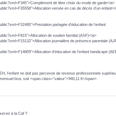
ce-public?xml=F345">Complément de libre choix du mode de garde</a>
e-public?xml=F35558">Allocation versée en cas de décès d'un enfant<
e-public?xml=F32485">Prestation partagée d'éducation de l'enfant
-public?xml=F815">Allocation de soutien familial (ASF)</a>
e-public?xml=F15132">Allocation journalière de présence parentale (A
e-public?xml=F14809">Allocation d'éducation de l'enfant handicapé (A
EH, l'enfant ne doit pas percevoir de revenus professionnels supérie
ensuel brut, soit <span class="valeur">940,11 €</span>.
urces à la Caf ?