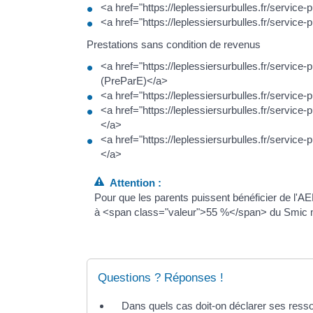
<a href="https://leplessiersurbulles.fr/servi
<a href="https://leplessiersurbulles.fr/servic
Prestations sans condition de revenus
<a href="https://leplessiersurbulles.fr/servic
(PreParE)</a>
<a href="https://leplessiersurbulles.fr/service
<a href="https://leplessiersurbulles.fr/servic
</a>
<a href="https://leplessiersurbulles.fr/servic
</a>
Attention :
Pour que les parents puissent bénéficier de l'AE
à <span class="valeur">55 %</span> du Smic m
Questions ? Réponses !
Dans quels cas doit-on déclarer ses resso