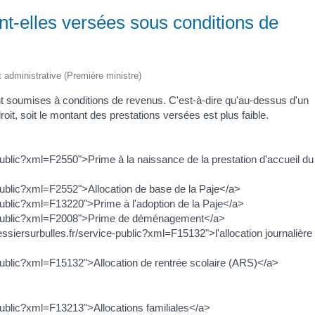
ont-elles versées sous conditions de
et administrative (Première ministre)
ont soumises à conditions de revenus. C'est-à-dire qu'au-dessus d'un
droit, soit le montant des prestations versées est plus faible.
-public?xml=F2550">Prime à la naissance de la prestation d'accueil du
e-public?xml=F2552">Allocation de base de la Paje</a>
e-public?xml=F13220">Prime à l'adoption de la Paje</a>
ice-public?xml=F2008">Prime de déménagement</a>
ssiersurbulles.fr/service-public?xml=F15132">l'allocation journalière
e-public?xml=F15132">Allocation de rentrée scolaire (ARS)</a>
e-public?xml=F13213">Allocations familiales</a>