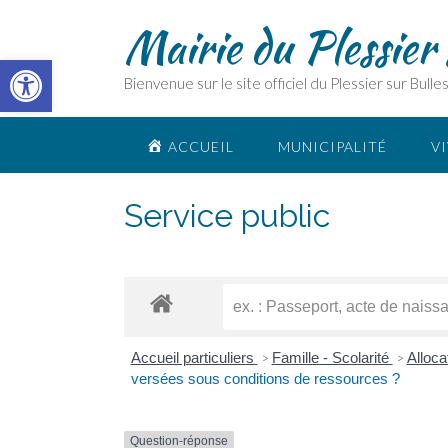
Skip
Mairie du Plessier 
to
content
Ouvrir la barre d’outils
Bienvenue sur le site officiel du Plessier sur Bulle
ACCUEIL
MUNICIPALITÉ
VI
Service public
Accueil particuliers
Famille - Scolarité
Alloca
>
>
versées sous conditions de ressources ?
Question-réponse