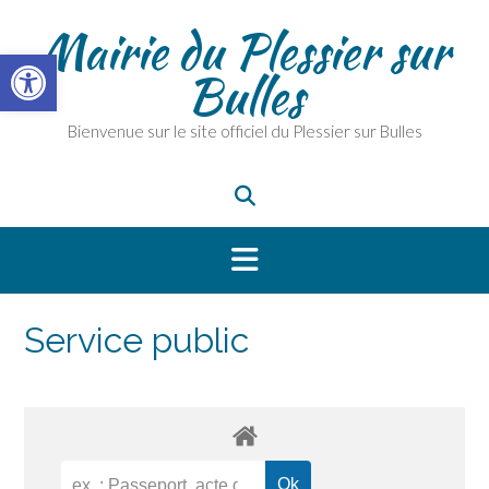
Skip
Mairie du Plessier sur
to
Ouvrir la barre d’outils
content
Bulles
Bienvenue sur le site officiel du Plessier sur Bulles
Service public