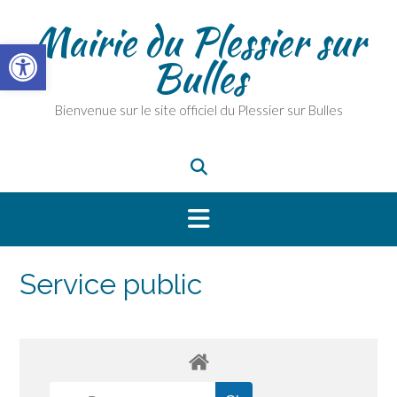
Skip
Mairie du Plessier sur
to
Ouvrir la barre d’outils
content
Bulles
Bienvenue sur le site officiel du Plessier sur Bulles
Service public