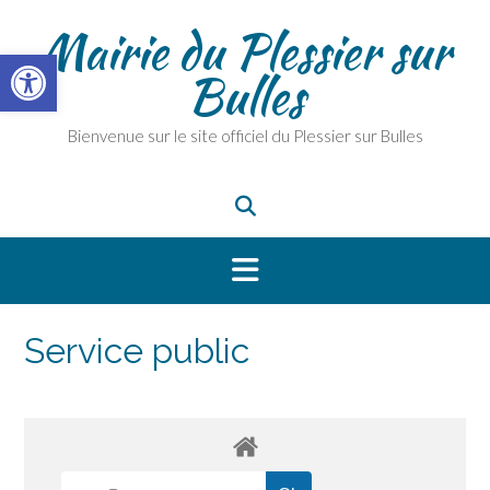
Skip
Mairie du Plessier sur
to
Ouvrir la barre d’outils
content
Bulles
Bienvenue sur le site officiel du Plessier sur Bulles
Service public