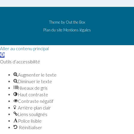
Theme by
Out the Box
Plan du site
Mentions légales
Aller au contenu principal
Ouvrir la barre d’outils
Outils d’accessibilité
Augmenter le texte
Diminuer le texte
Niveaux de gris
Haut contraste
Contraste négatif
Arrière-plan clair
Liens soulignés
Police lisible
Réinitialiser