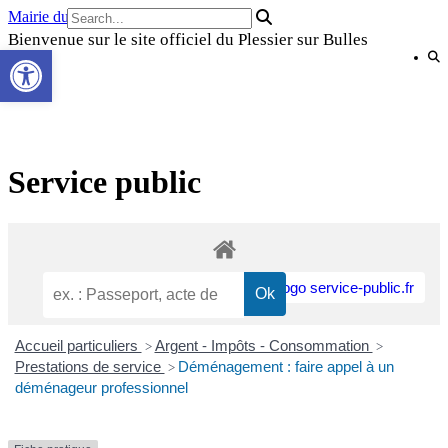
Skip
Mairie du Plessier sur Bulles
to
Bienvenue sur le site officiel du Plessier sur Bulles
Ouvrir la barre d’outils
content
Service public
Accueil particuliers
Argent - Impôts - Consommation
>
>
Prestations de service
Déménagement : faire appel à un
>
déménageur professionnel