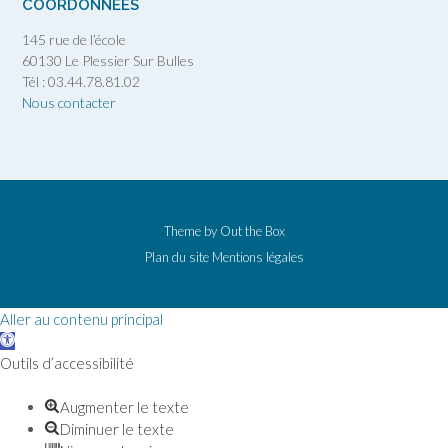
COORDONNÉES
145 rue de l’école
60130 Le Plessier Sur Bulles
Tél : 03.44.78.81.02
Nous contacter
Theme by
Out the Box
Plan du site
Mentions légales
Aller au contenu principal
Ouvrir la barre d’outils
Outils d’accessibilité
Augmenter le texte
Diminuer le texte