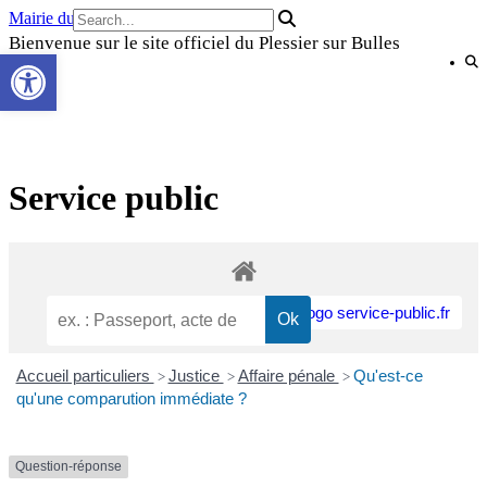
Skip
Mairie du Plessier sur Bulles
to
Bienvenue sur le site officiel du Plessier sur Bulles
Ouvrir la barre d’outils
content
Service public
Accueil particuliers
Justice
Affaire pénale
Qu'est-ce
>
>
>
qu'une comparution immédiate ?
Question-réponse