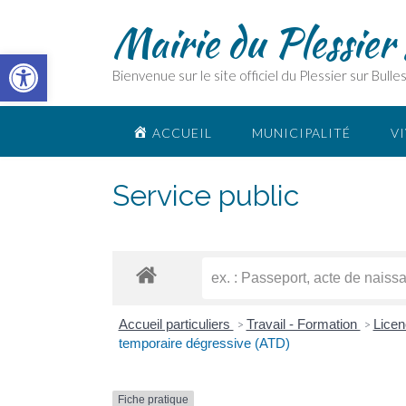
Skip
Mairie du Plessier 
to
content
Ouvrir la barre d’outils
Bienvenue sur le site officiel du Plessier sur Bulle
ACCUEIL
MUNICIPALITÉ
VI
Service public
Accueil particuliers
Travail - Formation
Lice
>
>
temporaire dégressive (ATD)
Fiche pratique