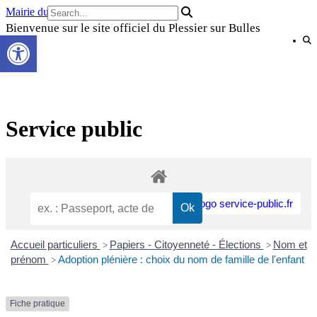
Skip
Mairie du Plessier sur Bulles
to
Bienvenue sur le site officiel du Plessier sur Bulles
Ouvrir la barre d’outils
content
Service public
Accueil particuliers
Papiers - Citoyenneté - Élections
Nom et
>
>
prénom
Adoption plénière : choix du nom de famille de l'enfant
>
Fiche pratique