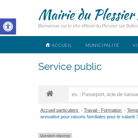
Skip
Mairie du Plessier 
to
content
Ouvrir la barre d’outils
Bienvenue sur le site officiel du Plessier sur Bulle
ACCUEIL
MUNICIPALITÉ
VI
Service public
Accueil particuliers
Travail - Formation
Temps
>
>
annualisé pour raisons familiales pour le salarié 
Question-réponse