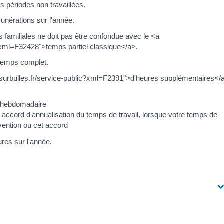
s périodes non travaillées.
unérations sur l'année.
s familiales ne doit pas être confondue avec le <a
ic?xml=F32428">temps partiel classique</a>.
 temps complet.
ersurbulles.fr/service-public?xml=F2391">d'heures supplémentaires</a
e hebdomadaire
 accord d'annualisation du temps de travail, lorsque votre temps de
nvention ou cet accord
ures sur l'année.