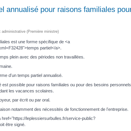
el annualisé pour raisons familiales pou
et administrative (Première ministre)
liales est une forme spécifique de <a
ic?xml=F32428">temps partiel</a>.
emps plein avec des périodes non travaillées.
emaine.
forme d'un temps partiel annualisé.
é est possible pour raisons familiales ou pour des besoins personnels
dant les vacances scolaires.
eur, par écrit ou par oral.
raison notamment des nécessités de fonctionnement de l'entreprise.
ref="https://leplessiersurbulles.fr/service-public?
it être signé.