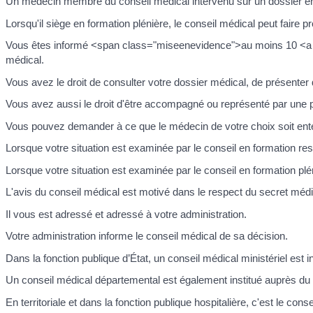
Un médecin membre du conseil médical intervenu sur un dossier en t
Lorsqu'il siège en formation plénière, le conseil médical peut faire 
Vous êtes informé <span class="miseenevidence">au moins 10 <a hre
médical.
Vous avez le droit de consulter votre dossier médical, de présenter 
Vous avez aussi le droit d'être accompagné ou représenté par une p
Vous pouvez demander à ce que le médecin de votre choix soit entend
Lorsque votre situation est examinée par le conseil en formation res
Lorsque votre situation est examinée par le conseil en formation plén
L'avis du conseil médical est motivé dans le respect du secret médi
Il vous est adressé et adressé à votre administration.
Votre administration informe le conseil médical de sa décision.
Dans la fonction publique d’État, un conseil médical ministériel est 
Un conseil médical départemental est également institué auprès du
En territoriale et dans la fonction publique hospitalière, c'est le c