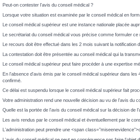
Peut-on contester l'avis du conseil médical ?
Lorsque votre situation est examinée par le conseil médical en forma
Le conseil médical supérieur est une instance nationale placée aupr
Le secrétariat du conseil médical vous précise comme formuler ce 
Le recours doit être effectué dans les 2 mois suivant la notification 
La contestation doit être présentée au conseil médical qui la transm
Le conseil médical supérieur peut faire procéder à une expertise m
En l'absence d'avis émis par le conseil médical supérieur dans les 4
confirmé.
Ce délai est suspendu lorsque le conseil médical supérieur fait pr
Votre administration rend une nouvelle décision au vu de l'avis du co
Quelle est la portée de l'avis du conseil médical sur la décision de l’
Les avis rendus par le conseil médical et éventuellement par le conse
L'administration peut prendre une <span class="miseenevidence">dé
L'avis du conseil médical ne peut en conséquence pas faire l'objet d'