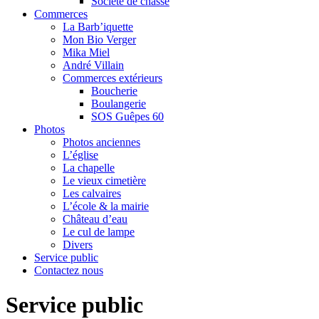
Société de chasse
Commerces
La Barb’iquette
Mon Bio Verger
Mika Miel
André Villain
Commerces extérieurs
Boucherie
Boulangerie
SOS Guêpes 60
Photos
Photos anciennes
L’église
La chapelle
Le vieux cimetière
Les calvaires
L’école & la mairie
Château d’eau
Le cul de lampe
Divers
Service public
Contactez nous
Service public