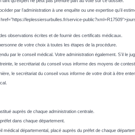
ant qu'expert ne peut pas prendre part au vote sur ce dossier.
procéder par l'administration à une enquête ou une expertise qu'il esti
f="https://leplessiersurbulles.fr/service-public?xml=R17509">jours
des observations écrites et de fournir des certificats médicaux.
ersonne de votre choix à toutes les étapes de la procédure.
u par le conseil médical. Votre administration également. S'il le jug
treinte, le secrétariat du conseil vous informe des moyens de contesta
ière, le secrétariat du conseil vous informe de votre droit à être ente
cal.
institué auprès de chaque administration centrale.
 préfet dans chaque département.
onseil médical départemental, placé auprès du préfet de chaque départe