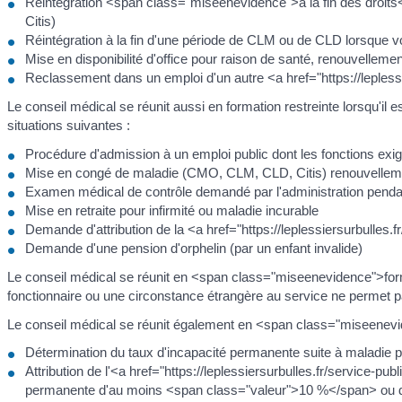
Réintégration <span class="miseenevidence">à la fin des droits
Citis)
Réintégration à la fin d'une période de CLM ou de CLD lorsque v
Mise en disponibilité d'office pour raison de santé, renouvellement d
Reclassement dans un emploi d'un autre <a href="https://leplessi
Le conseil médical se réunit aussi en formation restreinte lorsqu'
situations suivantes :
Procédure d'admission à un emploi public dont les fonctions exig
Mise en congé de maladie (CMO, CLM, CLD, Citis) renouvellement d
Examen médical de contrôle demandé par l'administration pend
Mise en retraite pour infirmité ou maladie incurable
Demande d'attribution de la <a href="https://leplessiersurbulle
Demande d'une pension d'orphelin (par un enfant invalide)
Le conseil médical se réunit en <span class="miseenevidence">forma
fonctionnaire ou une circonstance étrangère au service ne permet pas à
Le conseil médical se réunit également en <span class="miseenevid
Détermination du taux d'incapacité permanente suite à maladie p
Attribution de l'<a href="https://leplessiersurbulles.fr/service-p
permanente d'au moins <span class="valeur">10 %</span> ou d'