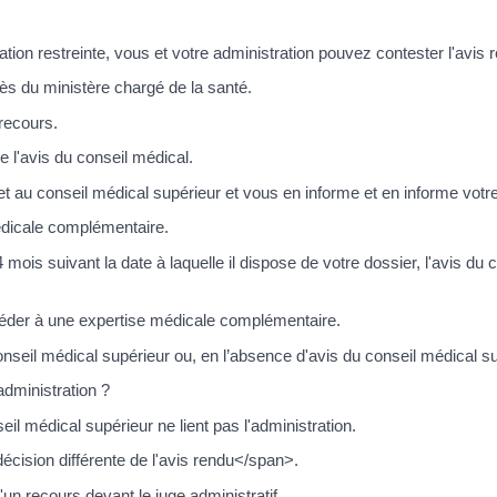
tion restreinte, vous et votre administration pouvez contester l'avis 
ès du ministère chargé de la santé.
recours.
de l'avis du conseil médical.
et au conseil médical supérieur et vous en informe et en informe votr
édicale complémentaire.
 mois suivant la date à laquelle il dispose de votre dossier, l'avis d
océder à une expertise médicale complémentaire.
nseil médical supérieur ou, en l’absence d'avis du conseil médical supé
administration ?
il médical supérieur ne lient pas l'administration.
cision différente de l'avis rendu</span>.
un recours devant le juge administratif.