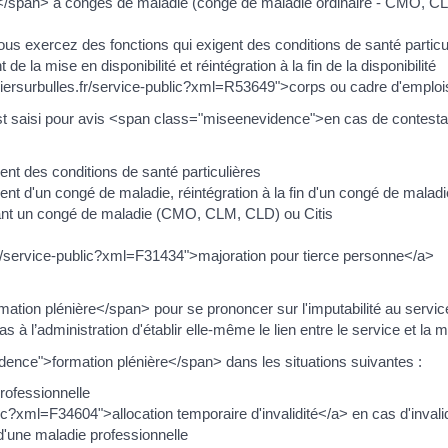
</span> à congés de maladie (congé de maladie ordinaire - CMO, CLM
ous exercez des fonctions qui exigent des conditions de santé partic
e la mise en disponibilité et réintégration à la fin de la disponibilité
ersurbulles.fr/service-public?xml=R53649">corps ou cadre d'emplois</
il est saisi pour avis <span class="miseenevidence">en cas de contes
ent des conditions de santé particulières
'un congé de maladie, réintégration à la fin d'un congé de maladie, 
ant un congé de maladie (CMO, CLM, CLD) ou Citis
s.fr/service-public?xml=F31434">majoration pour tierce personne</a>
tion plénière</span> pour se prononcer sur l'imputabilité au service
 l’administration d'établir elle-même le lien entre le service et la ma
ence">formation plénière</span> dans les situations suivantes :
rofessionnelle
ublic?xml=F34604">allocation temporaire d'invalidité</a> en cas d'inval
une maladie professionnelle