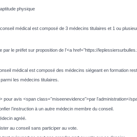
inaptitude physique
conseil médical est composé de 3 médecins titulaires et 1 ou plusie
lie par le préfet sur proposition de l'<a href="https://leplessiersurb
seil médical est composé des médecins siégeant en formation restrei
parmi les médecins titulaires.
 pour avis <span class="miseenevidence">par l'administration</span>
confier l'instruction à un autre médecin membre du conseil.
médecin agréé.
ster au conseil sans participer au vote.