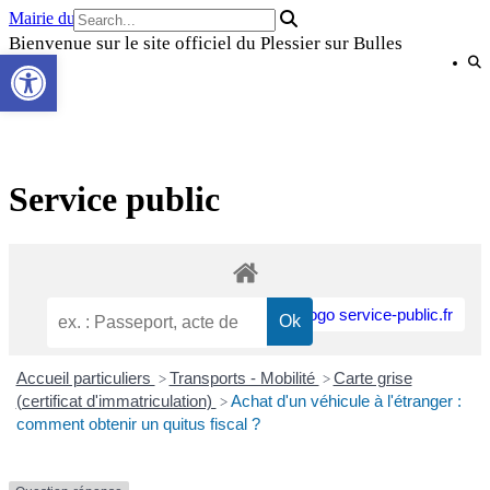
Skip
Mairie du Plessier sur Bulles
to
Bienvenue sur le site officiel du Plessier sur Bulles
Ouvrir la barre d’outils
content
Service public
Accueil particuliers
Transports - Mobilité
Carte grise
>
>
(certificat d'immatriculation)
Achat d'un véhicule à l'étranger :
>
comment obtenir un quitus fiscal ?