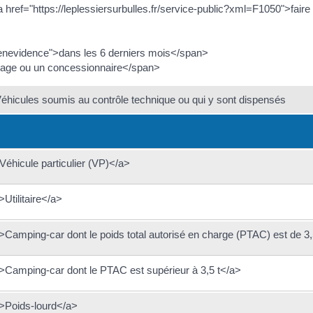
a href="https://leplessiersurbulles.fr/service-public?xml=F1050">faire
seenevidence">dans les 6 derniers mois</span>
rage ou un concessionnaire</span>
éhicules soumis au contrôle technique ou qui y sont dispensés
Véhicule particulier (VP)</a>
Utilitaire</a>
4">Camping-car dont le poids total autorisé en charge (PTAC) est de
9">Camping-car dont le PTAC est supérieur à 3,5 t</a>
">Poids-lourd</a>