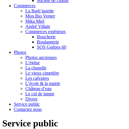
Société de chasse
Commerces
La Barb’iquette
Mon Bio Verger
Mika Miel
André Villain
Commerces extérieurs
Boucherie
Boulangerie
SOS Guêpes 60
Photos
Photos anciennes
L’église
La chapelle
Le vieux cimetière
Les calvaires
L’école & la mairie
Château d’eau
Le cul de lampe
Divers
Service public
Contactez nous
Service public