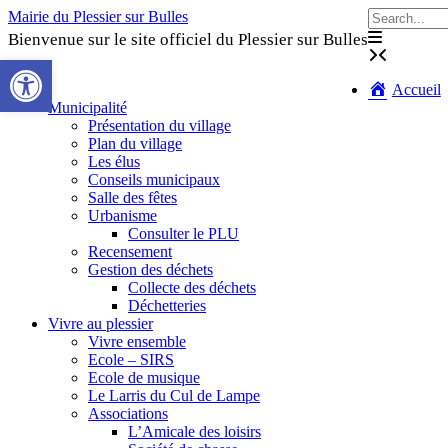
Skip
Mairie du Plessier sur Bulles
to
Bienvenue sur le site officiel du Plessier sur Bulles
content
Ouvrir la barre d’outils
Accueil
Municipalité
Présentation du village
Plan du village
Les élus
Conseils municipaux
Salle des fêtes
Urbanisme
Consulter le PLU
Recensement
Gestion des déchets
Collecte des déchets
Déchetteries
Vivre au plessier
Vivre ensemble
Ecole – SIRS
Ecole de musique
Le Larris du Cul de Lampe
Associations
L’Amicale des loisirs