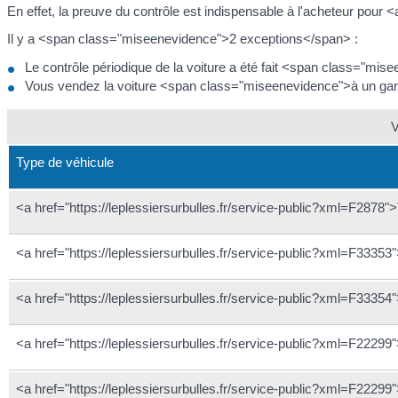
En effet, la preuve du contrôle est indispensable à l'acheteur pour <
Il y a <span class="miseenevidence">2 exceptions</span> :
Le contrôle périodique de la voiture a été fait <span class="mi
Vous vendez la voiture <span class="miseenevidence">à un ga
V
Type de véhicule
<a href="https://leplessiersurbulles.fr/service-public?xml=F2878">
<a href="https://leplessiersurbulles.fr/service-public?xml=F33353">
<a href="https://leplessiersurbulles.fr/service-public?xml=F3335
<a href="https://leplessiersurbulles.fr/service-public?xml=F2229
<a href="https://leplessiersurbulles.fr/service-public?xml=F22299