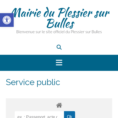
Skip
Mairie du Plessier sur
to
Ouvrir la barre d’outils
content
Bulles
Bienvenue sur le site officiel du Plessier sur Bulles
Service public