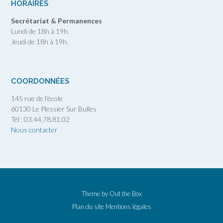
HORAIRES
Secrétariat & Permanences
Lundi de 18h à 19h.
Jeudi de 18h à 19h.
COORDONNÉES
145 rue de l’école
60130 Le Plessier Sur Bulles
Tél : 03.44.78.81.02
Nous contacter
Theme by
Out the Box
Plan du site
Mentions légales