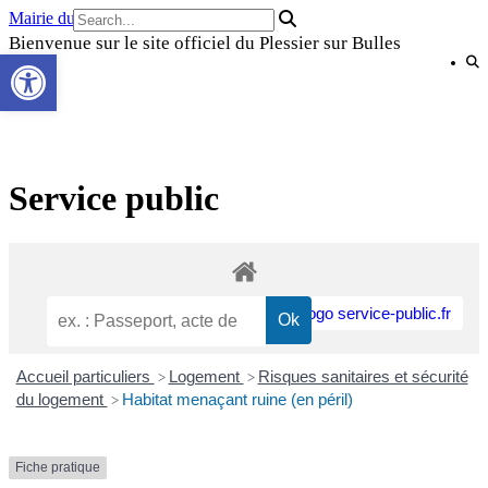
Skip
Mairie du Plessier sur Bulles
to
Bienvenue sur le site officiel du Plessier sur Bulles
Ouvrir la barre d’outils
content
Service public
Accueil particuliers
Logement
Risques sanitaires et sécurité
>
>
du logement
Habitat menaçant ruine (en péril)
>
Fiche pratique