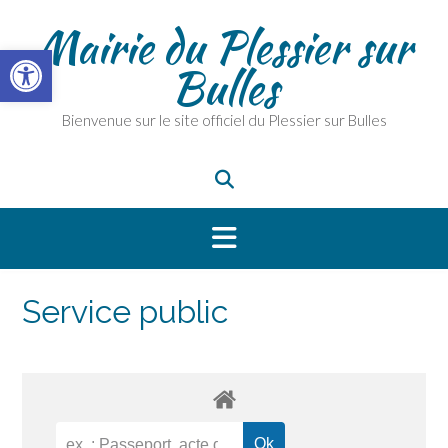
Skip
Mairie du Plessier sur
to
Ouvrir la barre d’outils
content
Bulles
Bienvenue sur le site officiel du Plessier sur Bulles
Service public