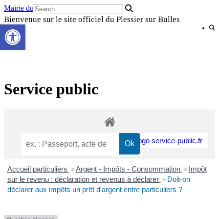
Skip
Mairie du Plessier sur Bulles
to
Bienvenue sur le site officiel du Plessier sur Bulles
Ouvrir la barre d’outils
content
Service public
Accueil particuliers
Argent - Impôts - Consommation
Impôt
>
>
sur le revenu : déclaration et revenus à déclarer
Doit-on
>
déclarer aux impôts un prêt d'argent entre particuliers ?