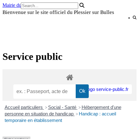
Skip
Mairie du Plessier sur Bulles
to
Bienvenue sur le site officiel du Plessier sur Bulles
content
Service public
Accueil particuliers
Social - Santé
Hébergement d'une
>
>
personne en situation de handicap
Handicap : accueil
>
temporaire en établissement